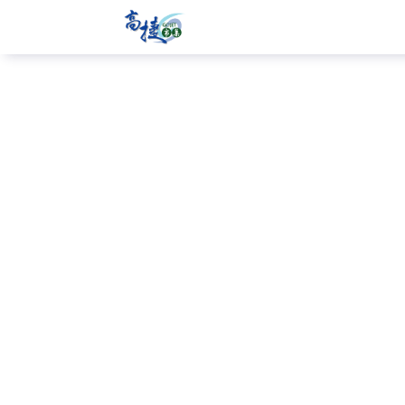
好
玩
套
票
-
Gojet
krtco
高
雄