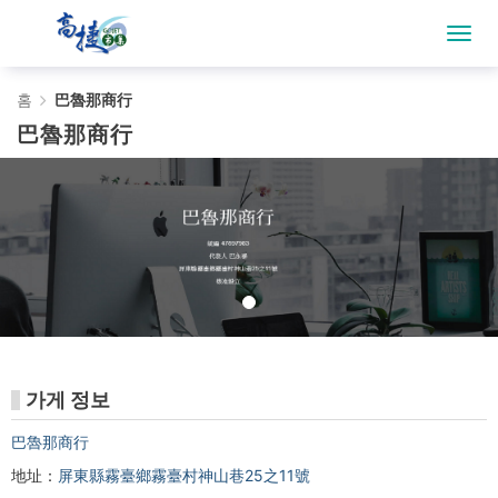
巴
홈
巴魯那商行
巴魯那商行
魯
那
商
行
-
Gojet
가게 정보
krtco
巴魯那商
行
地址：
屏東縣霧臺鄉霧臺村神山巷25之11號