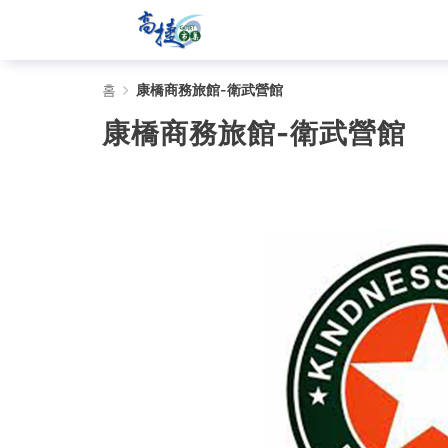
康
홈
康橋商務旅館-衛武營館
橋
康橋商務旅館-衛武營館
商
務
旅
館-
衛
武
營