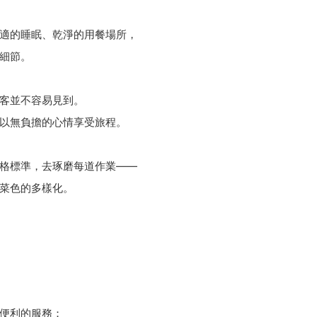
適的睡眠、乾淨的用餐場所，
細節。
客並不容易見到。
以無負擔的心情享受旅程。
格標準，去琢磨每道作業——
菜色的多樣化。
便利的服務：