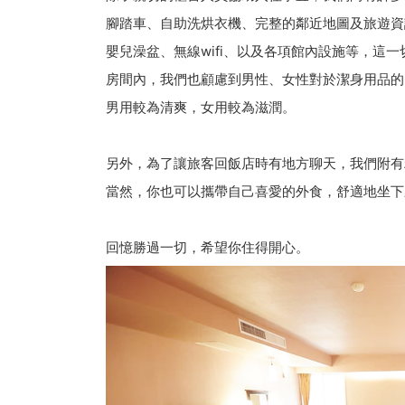
腳踏車、自助洗烘衣機、完整的鄰近地圖及旅遊資
嬰兒澡盆、無線wifi、以及各項館內設施等，這
房間內，我們也顧慮到男性、女性對於潔身用品的
男用較為清爽，女用較為滋潤。
另外，為了讓旅客回飯店時有地方聊天，我們附有
當然，你也可以攜帶自己喜愛的外食，舒適地坐下
回憶勝過一切，希望你住得開心。