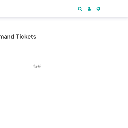
and Tickets
待補