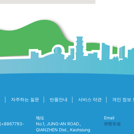
개
자주하는 질문
반품안내
서비스 약관
개인 정보 
地址
Email
8867793-
No.1, JUNG-AN ROAD.,
聯繫客服
QIANZHEN Dist., Kaohsiung