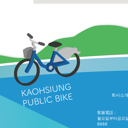
회사소
客服電話：
월요일부터금요일+
8888