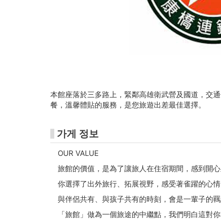
館
-
Gojet
krtco
本館座落於三多路上，緊鄰高雄衛武營及國道，交通
餐，溫馨體貼的服務，是您旅遊出差最佳選擇。
가게 정보
OUR VALUE
旅館的價值，是為了讓旅人在住宿期間，感到開心
你選擇了出外旅行、拓展視野，感受著雀躍的心情
與伴侶共有、與孩子共有的時刻，會是一輩子的羈
「旅館」做為一個旅途的中繼點，我們明白這對你