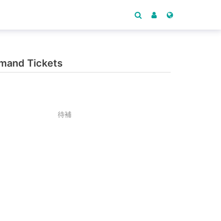
and Tickets
待補