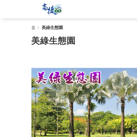
美
홈
美綠生態園
綠
美綠生態園
生
態
園
-
Gojet
krtco