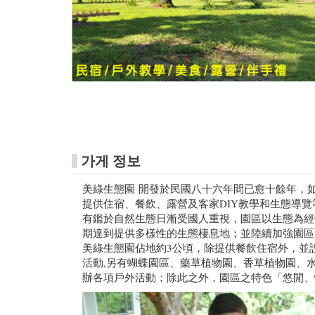
가게 정보
美綠生態園
開發於民國八十六年間已愈十餘年，
提供住宿、餐飲、露營及客家DI
有鑑於自然生態日漸受國人重視，園區以生態為經
期達到提供多樣性的生態棲息地；並陸續加強園區
美綠生態園佔地約3公頃，除提供餐飲住宿外，並
活動,另有蝴蝶園區、藥草植物園、香草植物園、
辦各項戶外活動；除此之外，園區之特色「悠閒、