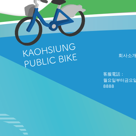
회사소
客服電話：
월요일부터금요일+
8888