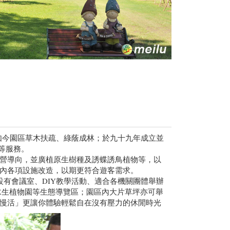
如今園區草木扶疏、綠蔭成林；於九十九年成立並
Y教學和生態導覽等服務。
營導向，並廣植原生樹種及誘蝶誘鳥植物等，以
內各項設施改造，以期更符合遊客需求。
設有會議室、DIY教學活動、適合各機關團體舉辦
水生植物園等生態導覽區；園區內大片草坪亦可舉
慢活」更讓你體驗輕鬆自在沒有壓力的休閒時光