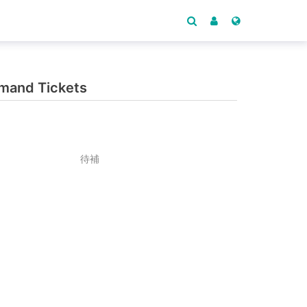
and Tickets
待補