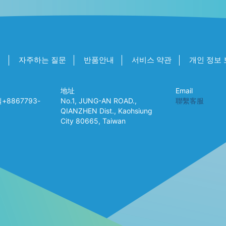
개
자주하는 질문
반품안내
서비스 약관
개인 정보 
地址
Email
8867793-
No.1, JUNG-AN ROAD.,
聯繫客服
QIANZHEN Dist., Kaohsiung
City 80665, Taiwan