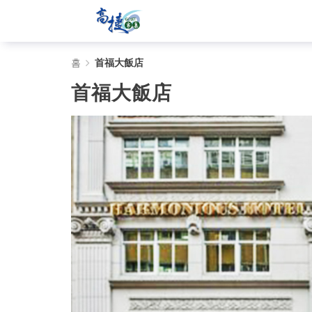
首
홈
首福大飯店
福
首福大飯店
大
飯
店
-
Gojet
krtco