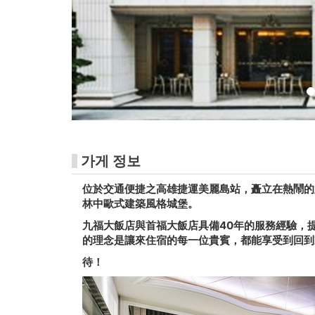
가게 정보
位於交通便捷之高雄捷運美麗島站，矗立在熱鬧的
林中歐式建築風格城堡。
九福大飯店與首福大飯店具備40年的服務經驗，
的理念是讓來住宿的每一位貴賓，都能享受到回到
待！