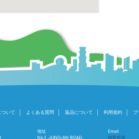
について
よくある質問
返品について
利用規約
プ
地址
Email
8
No.1, JUNG-AN ROAD.,
聯繫客服