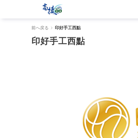
印
前へ戻る
印好手工西點
好
印好手工西點
手
工
西
點
-
Gojet
krtco