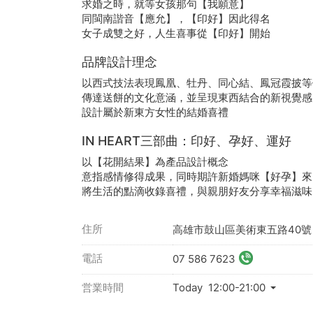
求婚之時，就等女孩那句【我願意】
同閩南諧音【應允】，【印好】因此得名
女子成雙之好，人生喜事從【印好】開始
品牌設計理念
以西式技法表現鳳凰、牡丹、同心結、鳳冠霞披等
傳達送餅的文化意涵，並呈現東西結合的新視覺感
設計屬於新東方女性的結婚喜禮
IN HEART三部曲：印好、孕好、運好
以【花開結果】為產品設計概念
意指感情修得成果，同時期許新婚媽咪【好孕】來
將生活的點滴收錄喜禮，與親朋好友分享幸福滋味
住所
高雄市鼓山區美術東五路40號
電話
07 586 7623
営業時間
Today 12:00-21:00