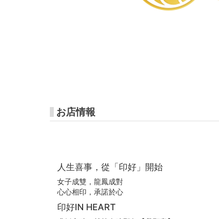
高
雄
好
玩
卡-
高
捷
お店情報
市
集
人生喜事，從「印好」開始
女子成雙，龍鳳成對
心心相印，承諾於心
印好IN HEART