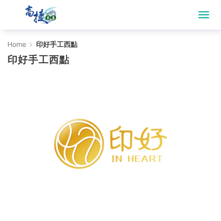
印
Home
印好手工西點
印好手工西點
好
手
工
西
點
-
Gojet
krtco