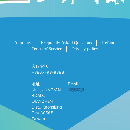
About us
Frequently Asked Questions
Refund
Terms of Service
Privacy policy
客服電話：
+8867793-8888
地址
Email
No.1, JUNG-AN
聯繫客服
ROAD.,
QIANZHEN
Dist., Kaohsiung
City 80665,
Taiwan