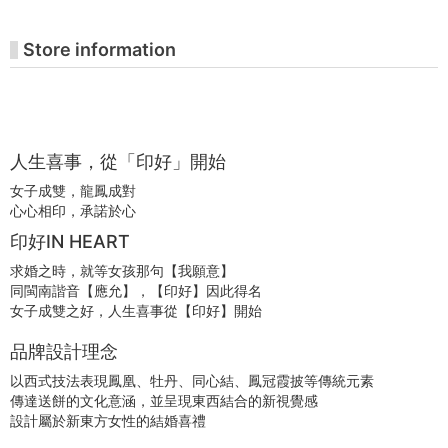
Store information
人生喜事，從「印好」開始
女子成雙，龍鳳成對
心心相印，承諾於心
印好IN HEART
求婚之時，就等女孩那句【我願意】
同閩南諧音【應允】，【印好】因此得名
女子成雙之好，人生喜事從【印好】開始
品牌設計理念
以西式技法表現鳳凰、牡丹、同心結、鳳冠霞披等傳統元素
傳達送餅的文化意涵，並呈現東西結合的新視覺感
設計屬於新東方女性的結婚喜禮