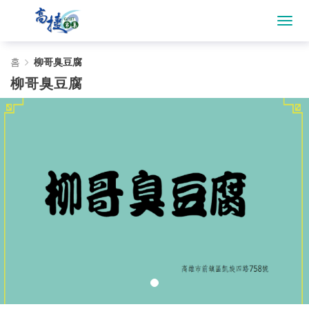
柳
홈
柳哥臭豆腐
柳哥臭豆腐
哥
臭
豆
腐
-
Gojet
krtco