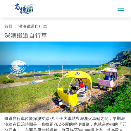
深
首頁
深澳鐵道自行車
深澳鐵道自行車
澳
鐵
道
自
行
車
-
Gojet
鐵道自行車位於深澳支線-八斗子火車站與深澳火車站之間，早期深
澳線在日治時期是一條軌距762公厘的輕便鐵路，也就是俗稱的「五
分仔車」，主要是用於載運糖、鹽及煤至港口轉運出海，曾為風光