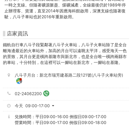
krtco
一時之支線。但隨著礦源脈盡、煤礦減產，全線最後仍於1989年停
高
止辦理客、貨運，直至2014年因應海科館啟用，深澳支線也隨著復
駛，八斗子車站也於2016年重新啟用。
雄
好
店家資訊
玩
鐵軌自行車八斗子段緊鄰著八斗子火車站，八斗子火車站除了是全台
離海邊最近的火車站外，加高的月台可以遠眺太平洋，感受海天一色
卡-
的景致，其月台更是橫跨基隆市與新北市，也是全台唯一橫跨兩縣市
的車站，十分特別，在這裡可以一腳站在新北市，一腳站在基隆。
高
八斗子月台：新北市瑞芳建基路二段121號(八斗子火車站旁)
捷
市
02-24062200
集
今天 09:00-17:00
兌換時間：平日09:00-16:00 例假日09:00-17:00
營業時間：平日09:00-17:00 例假日09:00-18:00