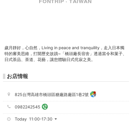
廠
長
宿
舍)
-
歲月靜好，心自然，Living in peace and tranquility，走入日本獨
特的審美思維，打開歷史故蹟~「橋頭廠長宿舍」透過當令和菓子、
Gojet
日式茶品、茶道、花藝，讓您體驗日式侘寂之美。
krtco
お店情報
高
雄
825台灣高雄市橋頭區糖廠路廠區1巷2號
好
0982242545
玩
Today 11:00-17:30
卡-