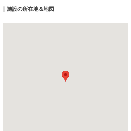
高
施設の所在地＆地図
捷
市
集