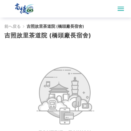
吉
前へ戻る
吉照故里茶道院 (橋頭廠長宿舍)
吉照故里茶道院 (橋頭廠長宿舍)
照
故
里
茶
道
院
(橋
頭