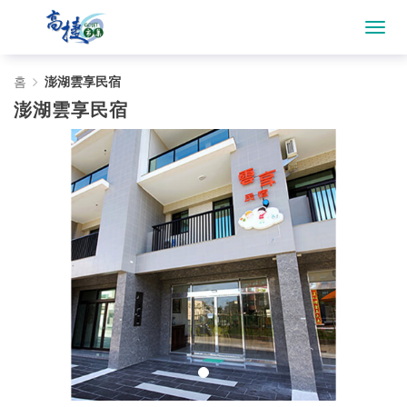
澎
홈
澎湖雲享民宿
澎湖雲享民宿
湖
雲
享
民
宿
-
Gojet
krtco