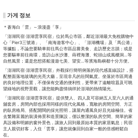
가게 정보
＊蒼海白「雲」～浪漫盡「享」
「澎湖民宿‧澎湖雲享民宿」位於馬公市區，鄰近澎湖最大免稅購物中
心「Pier3三號港」、「南海遊客中心」、「澎湖機場」及「馬公港」
等據點，不論您要騎車前往馬公市區品嘗美食、走訪歷史古蹟；或是
您要驅車前往南環，造訪山水沙灘、蒔裡海灘、蛇頭山或風櫃洞…等
自然風景；還是您想搭船漫遊七美、望安…等濱海島嶼都十分方便。
「澎湖民宿‧澎湖雲享民宿」外觀採行簡明俐落的現代感直線設計，搭
配整面落地玻璃的光亮大廳，呈現非凡的壯闊氣度。坐落於市區周邊
的良好地理位置，不僅保有交通的便利性，更帶來了遠離喧囂及可眺
望綠地的視野景觀，讓您能夠盡情徜徉於澎湖的熱情陽光。
「澎湖民宿‧澎湖雲享民宿」提供雙人、四人及可容納五人至六人的通
舖套房，房間內部也採用同樣的現代化風格，寬敞的房間空間、方正
的臥房格局、搭配開闊的採光照明，讓屋內通風良好且光線極佳。省
去繁雜富麗的裝潢佈景和造景陳設，僅以整潔的臥房空間、簡單的家
具設備和明媚的窗外景色，讓旅人回到最原始本質的家居氣息；民宿
主人親切好客，入住「雲享」讓您就像回到自家一般的倍感輕鬆自
在。