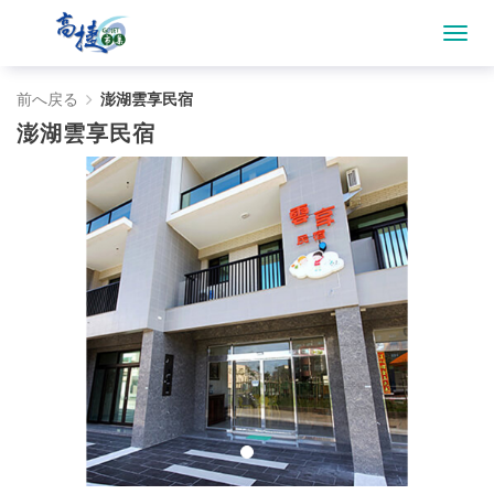
澎
前へ戻る
澎湖雲享民宿
澎湖雲享民宿
湖
雲
享
民
宿
-
Gojet
krtco