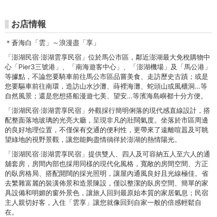
高
雄
お店情報
好
＊蒼海白「雲」～浪漫盡「享」
玩
「澎湖民宿‧澎湖雲享民宿」位於馬公市區，鄰近澎湖最大免稅購物中
心「Pier3三號港」、「南海遊客中心」、「澎湖機場」及「馬公港」
卡-
等據點，不論您要騎車前往馬公市區品嘗美食、走訪歷史古蹟；或是
您要驅車前往南環，造訪山水沙灘、蒔裡海灘、蛇頭山或風櫃洞…等
高
自然風景；還是您想搭船漫遊七美、望安…等濱海島嶼都十分方便。
捷
「澎湖民宿‧澎湖雲享民宿」外觀採行簡明俐落的現代感直線設計，搭
配整面落地玻璃的光亮大廳，呈現非凡的壯闊氣度。坐落於市區周邊
市
的良好地理位置，不僅保有交通的便利性，更帶來了遠離喧囂及可眺
望綠地的視野景觀，讓您能夠盡情徜徉於澎湖的熱情陽光。
集
「澎湖民宿‧澎湖雲享民宿」提供雙人、四人及可容納五人至六人的通
舖套房，房間內部也採用同樣的現代化風格，寬敞的房間空間、方正
的臥房格局、搭配開闊的採光照明，讓屋內通風良好且光線極佳。省
去繁雜富麗的裝潢佈景和造景陳設，僅以整潔的臥房空間、簡單的家
具設備和明媚的窗外景色，讓旅人回到最原始本質的家居氣息；民宿
主人親切好客，入住「雲享」讓您就像回到自家一般的倍感輕鬆自
在。