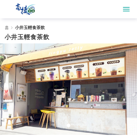
小
홈
小井玉輕食茶飲
小井玉輕食茶飲
井
玉
輕
食
茶
飲
-
Gojet