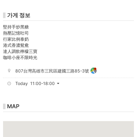
krtco
가게 정보
堅持手炒黑糖
熱壓記憶吐司
行家比例泰奶
港式香濃鴛鴦
達人調飲檸檬三寶
咖啡小座不限時光
807台灣高雄市三民區建國三路85-3號
Today 11:00-18:00
MAP