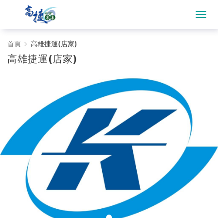
高
首頁
高雄捷運(店家)
高雄捷運(店家)
雄
捷
運
(店
家)
-
Gojet
krtco