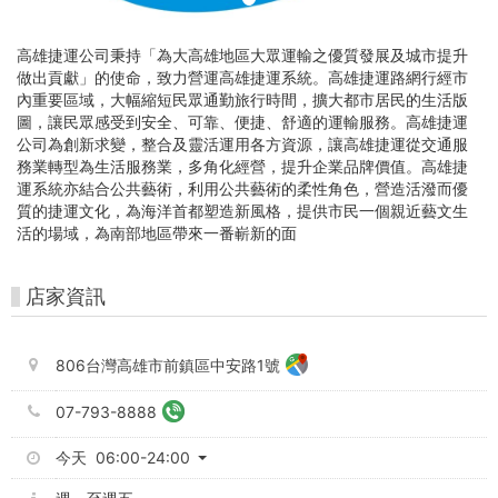
高
雄
高雄捷運公司秉持「為大高雄地區大眾運輸之優質發展及城市提升
好
做出貢獻」的使命，致力營運高雄捷運系統。高雄捷運路網行經市
內重要區域，大幅縮短民眾通勤旅行時間，擴大都市居民的生活版
玩
圖，讓民眾感受到安全、可靠、便捷、舒適的運輸服務。高雄捷運
公司為創新求變，整合及靈活運用各方資源，讓高雄捷運從交通服
卡-
務業轉型為生活服務業，多角化經營，提升企業品牌價值。高雄捷
運系統亦結合公共藝術，利用公共藝術的柔性角色，營造活潑而優
高
質的捷運文化，為海洋首都塑造新風格，提供市民一個親近藝文生
活的場域，為南部地區帶來一番嶄新的面
捷
市
店家資訊
集
806台灣高雄市前鎮區中安路1號
07-793-8888
今天 06:00-24:00