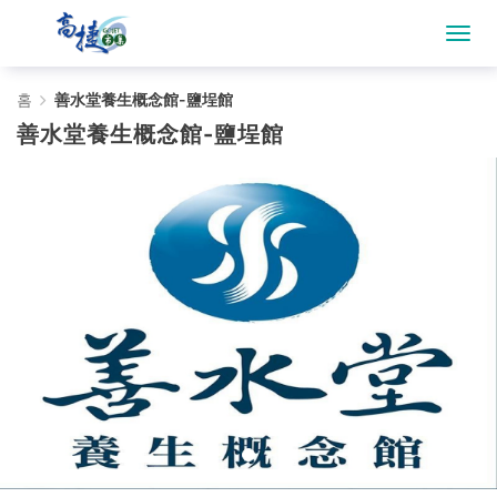
善
홈
善水堂養生概念館-鹽埕館
善水堂養生概念館-鹽埕館
水
堂
養
生
概
念
館-
鹽