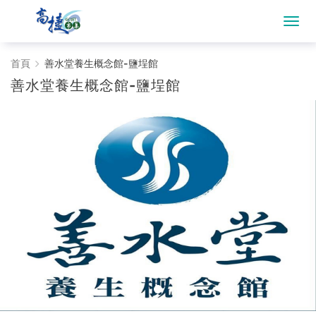
善
首頁
善水堂養生概念館-鹽埕館
善水堂養生概念館-鹽埕館
水
堂
養
生
概
念
館-
鹽