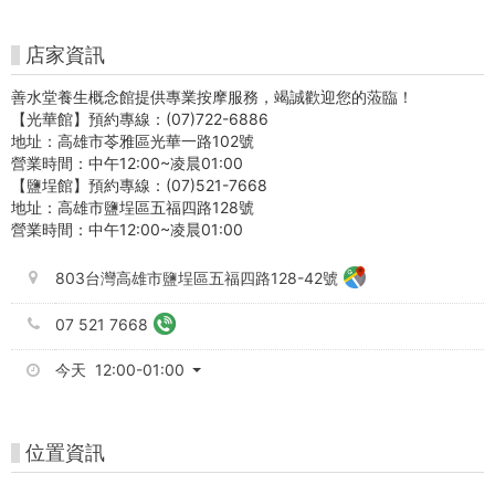
埕
館
店家資訊
-
善水堂養生概念館提供專業按摩服務，竭誠歡迎您的蒞臨！
Gojet
【光華館】預約專線：(07)722-6886
地址：高雄市苓雅區光華一路102號
krtco
營業時間：中午12:00~凌晨01:00
【鹽埕館】預約專線：(07)521-7668
高
地址：高雄市鹽埕區五福四路128號
營業時間：中午12:00~凌晨01:00
雄
803台灣高雄市鹽埕區五福四路128-42號
好
07 521 7668
玩
今天 12:00-01:00
卡-
高
位置資訊
捷