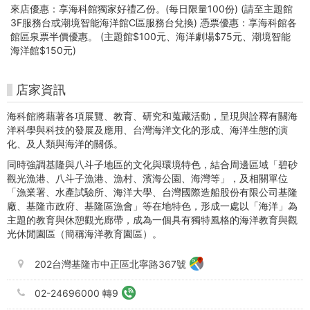
主
來店優惠：享海科館獨家好禮乙份。(每日限量100份) (請至主題館
題
3F服務台或潮境智能海洋館C區服務台兌換) 憑票優惠：享海科館各
館區泉票半價優惠。 (主題館$100元、海洋劇場$75元、潮境智能
館
海洋館$150元)
-
店家資訊
Gojet
海科館將藉著各項展覽、教育、研究和蒐藏活動，呈現與詮釋有關海
krtco
洋科學與科技的發展及應用、台灣海洋文化的形成、海洋生態的演
化、及人類與海洋的關係。
高
同時強調基隆與八斗子地區的文化與環境特色，結合周邊區域「碧砂
觀光漁港、八斗子漁港、漁村、濱海公園、海灣等」，及相關單位
雄
「漁業署、水產試驗所、海洋大學、台灣國際造船股份有限公司基隆
廠、基隆市政府、基隆區漁會」等在地特色，形成一處以「海洋」為
好
主題的教育與休憩觀光廊帶，成為一個具有獨特風格的海洋教育與觀
光休閒園區（簡稱海洋教育園區）。
玩
卡-
202台灣基隆市中正區北寧路367號
高
02-24696000 轉9