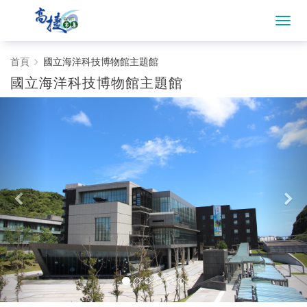
國
首頁
國立海洋科技博物館主題館
國立海洋科技博物館主題館
立
海
洋
科
技
博
物
館