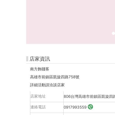
雄
好
玩
卡-
高
捷
市
店家資訊
集
南方飾賤客
高雄市前鎮區凱旋四路758號
詳細活動請洽談店家
店家地址
806台灣高雄市前鎮區凱旋四路
連絡電話
0917993559