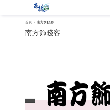
南
首頁
南方飾賤客
方
南方飾賤客
飾
賤
客
-
Gojet
krtco
高