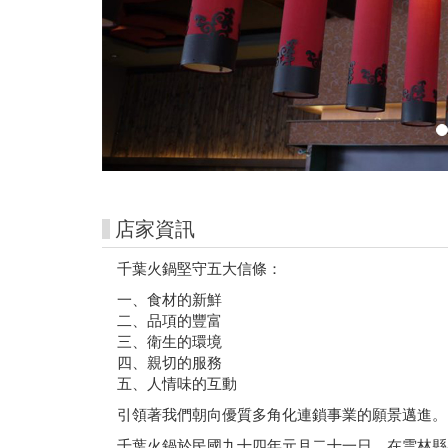
krtco
高
雄
好
玩
卡-
高
店家資訊
捷
千葉火鍋堅守五大信條：
一、食材的新鮮
市
二、品項的豐富
集
三、衛生的環境
四、親切的服務
五、人情味的互動
引領著我們朝向優質多角化連鎖事業的願景邁進。
千葉火鍋於民國九十四年元月二十一日，在雲林縣