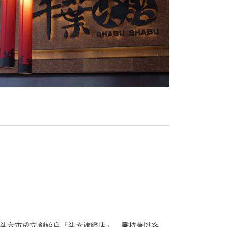
斗六市成立創始店『斗六旗艦店』，秉持著以客