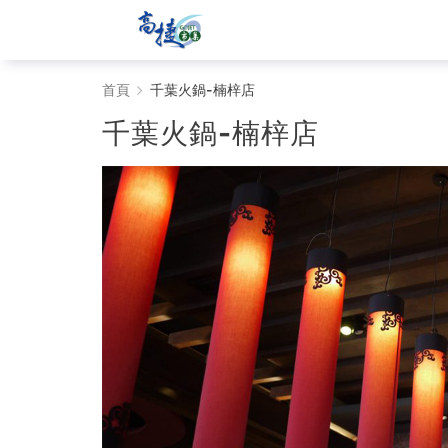
千
首頁
千葉火鍋-楠梓店
葉
千葉火鍋-楠梓店
火
鍋-
楠
梓
店
-
Gojet