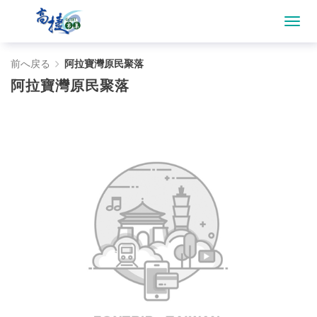
阿
前へ戻る
阿拉寶灣原民聚落
阿拉寶灣原民聚落
拉
寶
灣
原
民
聚
落
-