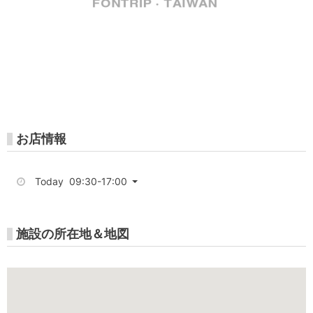
Gojet
krtco
高
雄
好
玩
お店情報
卡-
Today 09:30-17:00
高
捷
施設の所在地＆地図
市
集