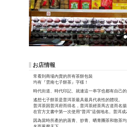
玩
卡-
高
捷
市
集
お店情報
常看到商場內賣的所有茶餅包裝
均有『雲南七子餅茶』字樣！
時代街道、時代印記、就連這一串字也都有自己的
遙想七子餅茶是普洱茶最具最具代表性的體現。
普洱茶因普洱府而得名，普洱茶經茶馬古道而名揚
在官方文書中第一次使用“普洱”這個地名。普洱
因為當時所產的的蒸青、炒青、晒青團茶和散茶均
名而風靡天下