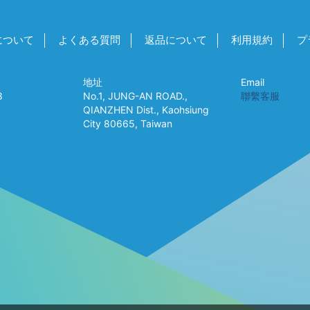
について
よくある質問
返品について
利用規約
プ
地址
Email
8
No.1, JUNG-AN ROAD.,
聯繫客服
QIANZHEN Dist., Kaohsiung
City 80665, Taiwan