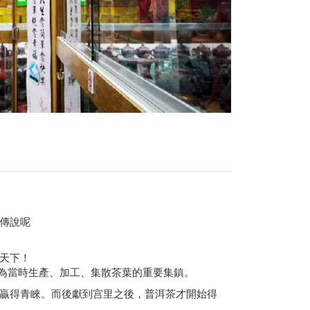
傳說呢
天下！
成為當時生產、加工、集散茶葉的重要集鎮。
贏得青睞。而後獻到宫里之後，普洱茶才開始得