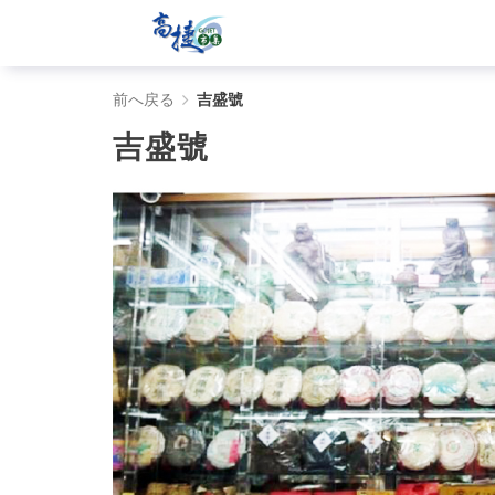
吉
前へ戻る
吉盛號
盛
吉盛號
號
-
Gojet
krtco
高
雄
好