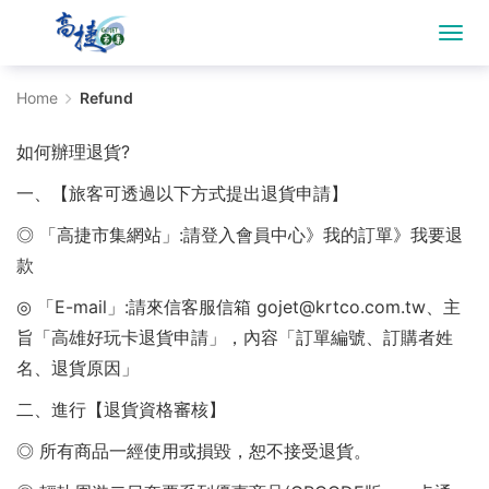
Refund
Home
Refund
-
如何辦理退貨?
Gojet
一、【旅客可透過以下方式提出退貨申請】
krtco
◎ 「高捷市集網站」:請登入會員中心》我的訂單》我要退
款
◎ 「E-mail」:請來信客服信箱 gojet@krtco.com.tw、主
旨「高雄好玩卡退貨申請」，內容「訂單編號、訂購者姓
名、退貨原因」
二、進行【退貨資格審核】
◎ 所有商品一經使用或損毀，恕不接受退貨。