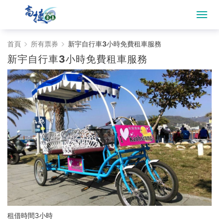
Gojet
首頁
所有票券
新宇自行車3小時免費租車服務
新宇自行車3小時免費租車服務
krtco
高
雄
好
玩
卡-
高
捷
租借時間3小時