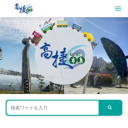
高
捷
市
集
-
高
雄
捷
運